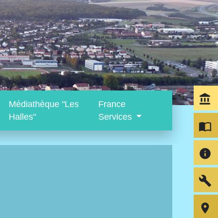
account_balance
Médiathèque "Les
France
Halles"
Services
import_contacts
info
build
room