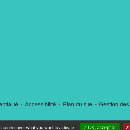
ntialité
-
Accessibilité
-
Plan du site
-
Gestion des
 control over what you want to activate
OK, accept all
Site créé en partenariat avec Réseau des Communes