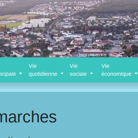
Vie
Vie
Vie
icipale
quotidienne
sociale
économique
marches