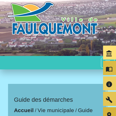
account_balance
menu
import_contacts
info
build
Guide des démarches
Accueil
Vie municipale
Guide
/
/
room