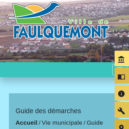
account_balance
menu
import_contacts
info
build
Guide des démarches
Accueil
Vie municipale
Guide
/
/
room