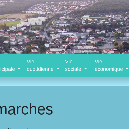
Vie
Vie
Vie
icipale
quotidienne
sociale
économique
marches