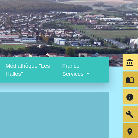
account_balance
Médiathèque "Les
France
Halles"
Services
import_contacts
info
build
room