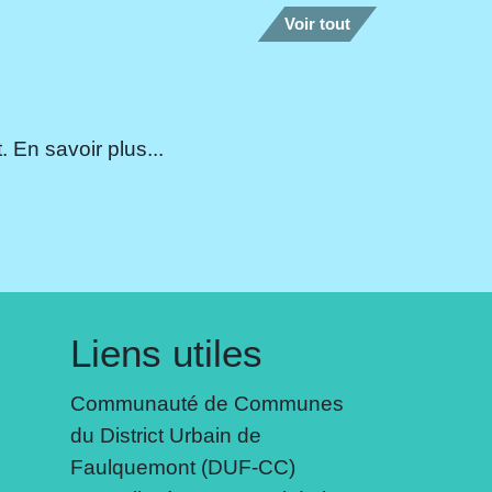
Voir tout
 En savoir plus...
Liens utiles
Communauté de Communes
du District Urbain de
Faulquemont (DUF-CC)