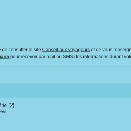
 de consulter le site
Conseil aux voyageurs
et de vous renseigne
iane
pour recevoir par mail ou SMS des informations durant vot
open_in_new
érie
ères