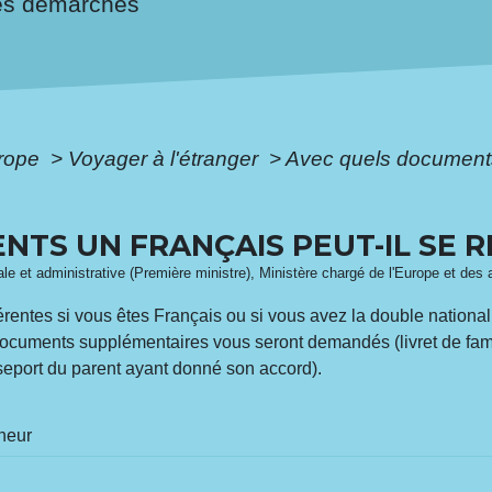
es démarches
urope
>
Voyager à l'étranger
>
Avec quels documents
TS UN FRANÇAIS PEUT-IL SE R
gale et administrative (Première ministre), Ministère chargé de l'Europe et des 
férentes si vous êtes Français ou si vous avez la double nationa
documents supplémentaires vous seront demandés (livret de famille
sseport du parent ayant donné son accord).
neur