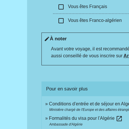
check_box_outline_blank
Vous êtes Français
check_box_outline_blank
Vous êtes Franco-algérien
À noter
edit
Avant votre voyage, il est recommandé
aussi conseillé de vous inscrire sur
Ar
Pour en savoir plus
Conditions d'entrée et de séjour en Alg
Ministère chargé de l'Europe et des affaires étrang
open_in_new
Formalités du visa pour l'Algérie
Ambassade d'Algérie