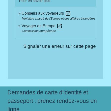
Pour en savoir plus
open_in_new
Conseils aux voyageurs
Ministère chargé de l'Europe et des affaires étrangères
open_in_new
Voyager en Europe
Commission européenne
Signaler une erreur sur cette page
Demandes de carte d'identité et
passeport : prenez rendez-vous en
ligne