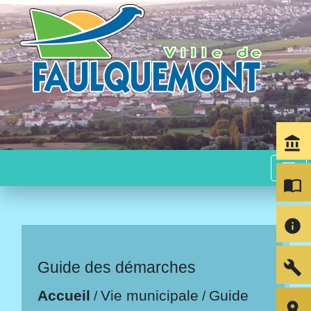
account_balance
menu
import_contacts
info
build
Guide des démarches
Accueil
Vie municipale
Guide
/
/
room