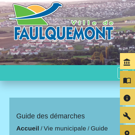
account_balance
menu
import_contacts
info
build
Guide des démarches
Accueil
Vie municipale
Guide
/
/
room