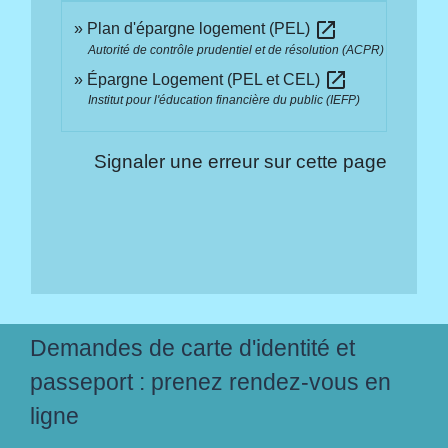
open_in_new
Plan d'épargne logement (PEL)
Autorité de contrôle prudentiel et de résolution (ACPR)
open_in_new
Épargne Logement (PEL et CEL)
Institut pour l'éducation financière du public (IEFP)
Signaler une erreur sur cette page
Demandes de carte d'identité et
passeport : prenez rendez-vous en
ligne