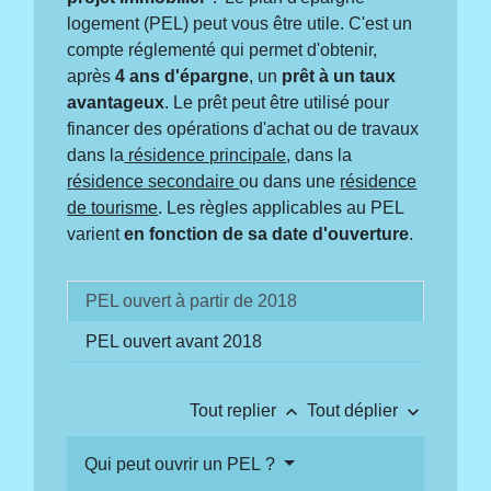
logement (PEL) peut vous être utile. C'est un
compte réglementé qui permet d'obtenir,
après
4 ans d'épargne
, un
prêt à un taux
avantageux
. Le prêt peut être utilisé pour
financer des opérations d'achat ou de travaux
dans la
résidence principale
, dans la
résidence secondaire
ou dans une
résidence
de tourisme
. Les règles applicables au PEL
varient
en fonction de sa date d'ouverture
.
PEL ouvert à partir de 2018
PEL ouvert avant 2018
keyboard_arrow_up
keyboard_arrow_down
Tout replier
Tout déplier
Qui peut ouvrir un PEL ?