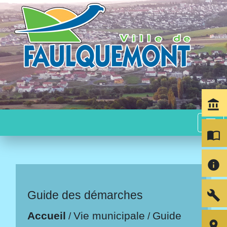
account_balance
menu
import_contacts
info
build
Guide des démarches
Accueil
Vie municipale
Guide
/
/
room