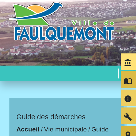
account_balance
menu
import_contacts
info
build
Guide des démarches
Accueil
Vie municipale
Guide
/
/
room