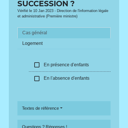
SUCCESSION ?
Vérifié le 10 Jan 2023 - Direction de l'information légale
et administrative (Première ministre)
Cas général
Logement
check_box_outline_blank
En présence d'enfants
check_box_outline_blank
En l'absence d'enfants
Textes de référence
Questions ? Réponses !