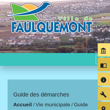
account_balance
menu
import_contacts
info
build
Guide des démarches
Accueil
Vie municipale
Guide
/
/
room