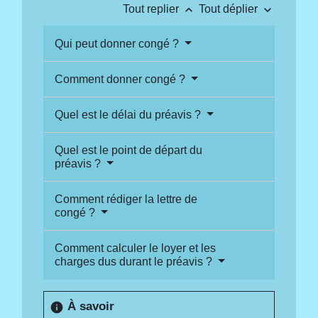
keyboard_arrow_up
keyboard_arrow_down
Tout replier
Tout déplier
Qui peut donner congé ?
Comment donner congé ?
Quel est le délai du préavis ?
Quel est le point de départ du
préavis ?
Comment rédiger la lettre de
congé ?
Comment calculer le loyer et les
charges dus durant le préavis ?
À savoir
info