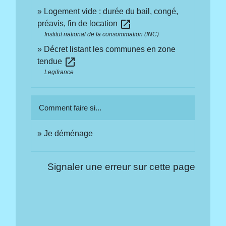
Logement vide : durée du bail, congé,
open_in_new
préavis, fin de location
Institut national de la consommation (INC)
Décret listant les communes en zone
open_in_new
tendue
Legifrance
Comment faire si...
Je déménage
Signaler une erreur sur cette page