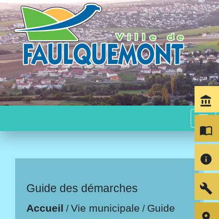
account_balance
menu
import_contacts
info
build
Guide des démarches
Accueil
Vie municipale
Guide
/
/
room