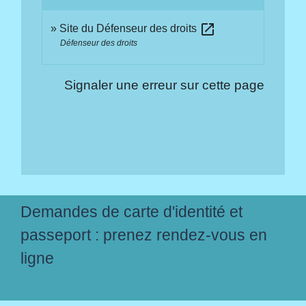
open_in_new
Site du Défenseur des droits
Défenseur des droits
Signaler une erreur sur cette page
Demandes de carte d'identité et
passeport : prenez rendez-vous en
ligne