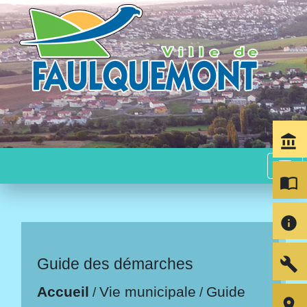
account_balance
menu
import_contacts
info
build
Guide des démarches
Accueil
Vie municipale
Guide
/
/
room