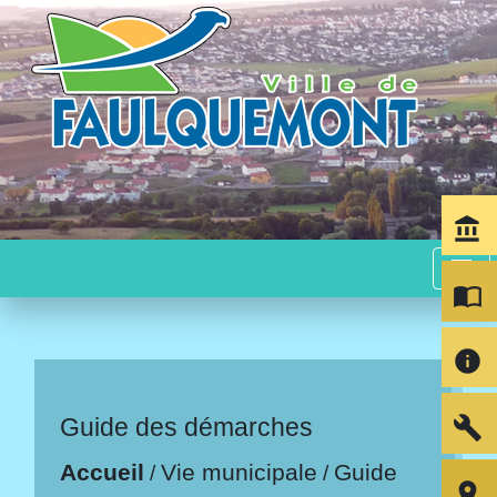
account_balance
menu
import_contacts
info
build
Guide des démarches
Accueil
Vie municipale
Guide
/
/
room