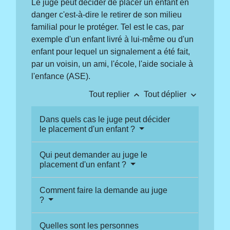
Le juge peut décider de placer un enfant en
danger c'est-à-dire le retirer de son milieu
familial pour le protéger. Tel est le cas, par
exemple d'un enfant livré à lui-même ou d'un
enfant pour lequel un signalement a été fait,
par un voisin, un ami, l'école, l'aide sociale à
l'enfance (ASE).
keyboard_arrow_up
keyboard_arrow_down
Tout replier
Tout déplier
Dans quels cas le juge peut décider
le placement d'un enfant ?
Qui peut demander au juge le
placement d'un enfant ?
Comment faire la demande au juge
?
Quelles sont les personnes