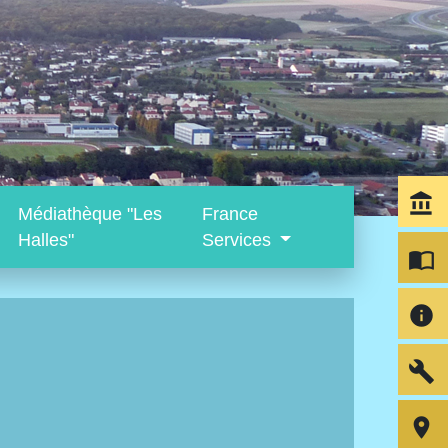
account_balance
Médiathèque "Les
France
Halles"
Services
import_contacts
info
build
room