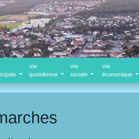
Vie
Vie
Vie
icipale
quotidienne
sociale
économique
marches