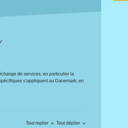
r
 échange de services, en particulier la
 spécifiques s'appliquent au Danemark, en
keyboard_arrow_up
keyboard_arrow_down
Tout replier
Tout déplier