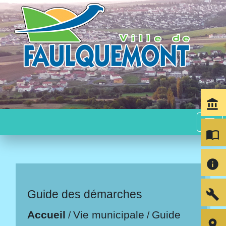
account_balance
menu
import_contacts
info
build
Guide des démarches
Accueil
Vie municipale
Guide
/
/
room