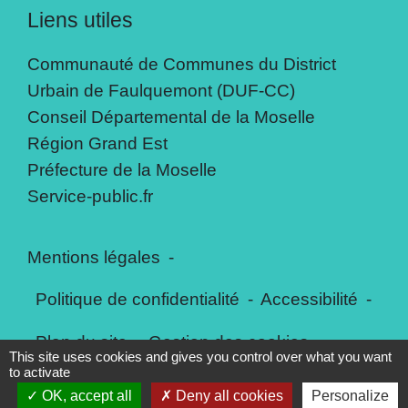
Liens utiles
Communauté de Communes du District
Urbain de Faulquemont (DUF-CC)
Conseil Départemental de la Moselle
Région Grand Est
Préfecture de la Moselle
Service-public.fr
Mentions légales
-
Politique de confidentialité
-
Accessibilité
-
Plan du site
-
Gestion des cookies
This site uses cookies and gives you control over what you want
to activate
OK, accept all
Deny all cookies
Personalize
Site créé en partenariat avec Réseau des Communes