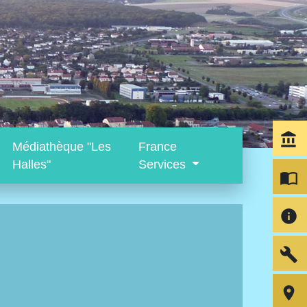
account_balance
Médiathèque "Les
France
Halles"
Services
import_contacts
info
build
room