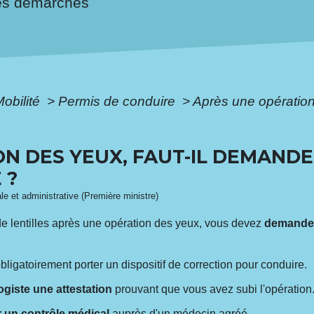
es démarches
Mobilité
>
Permis de conduire
>
Après une opération
ON DES YEUX, FAUT-IL DEMAND
 ?
ale et administrative (Première ministre)
de lentilles après une opération des yeux, vous devez
demander
ligatoirement porter un dispositif de correction pour conduire.
giste une attestation
prouvant que vous avez subi l'opération
 un contrôle médical
auprès d'un médecin agréé.