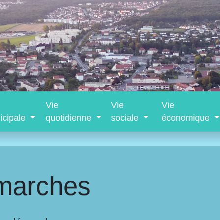
Vie
Vie
Vie
icipale
quotidienne
sociale
économique
marches