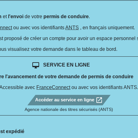
n
et
l'envoi
de votre
permis de conduire
.
nnect
ou avec vos identifiants
ANTS
, en français uniquement.
est proposé de créer un compte pour avoir un espace personnel s
vous visualisez votre demande dans le tableau de bord.
desktop_mac
SERVICE EN LIGNE
re l'avancement de votre demande de permis de conduire
Accessible avec
FranceConnect
ou avec vos identifiants ANTS
open_in_new
Accéder au service en ligne
Agence nationale des titres sécurisés (ANTS)
st expédié