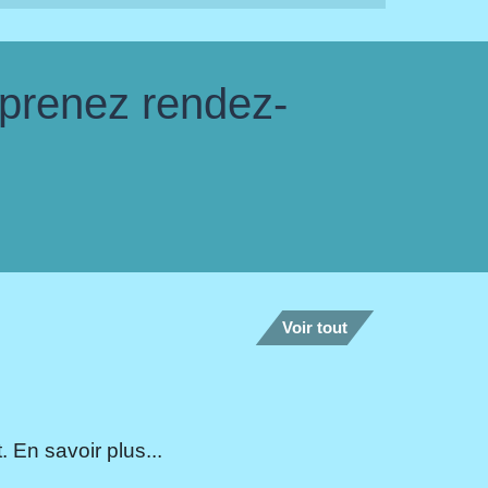
 prenez rendez-
Voir tout
 En savoir plus...