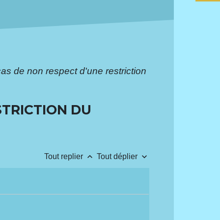
s de non respect d'une restriction
STRICTION DU
keyboard_arrow_up
keyboard_arrow_down
Tout replier
Tout déplier