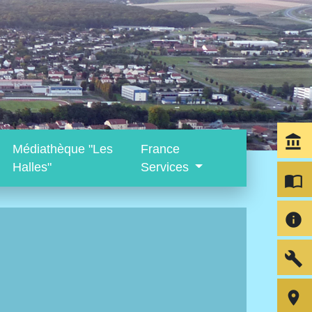
account_balance
Médiathèque "Les
France
Halles"
Services
import_contacts
info
build
room