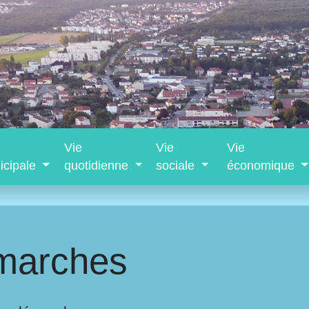
Vie
Vie
Vie
icipale
quotidienne
sociale
économique
marches