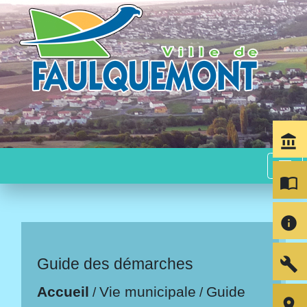
account_balance
menu
import_contacts
info
build
Guide des démarches
Accueil
Vie municipale
Guide
/
/
room