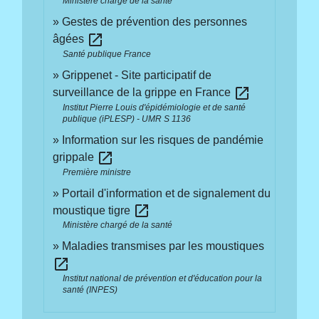
Ministère chargé de la santé
Gestes de prévention des personnes
open_in_new
âgées
Santé publique France
Grippenet - Site participatif de
open_in_new
surveillance de la grippe en France
Institut Pierre Louis d'épidémiologie et de santé
publique (iPLESP) - UMR S 1136
Information sur les risques de pandémie
open_in_new
grippale
Première ministre
Portail d'information et de signalement du
open_in_new
moustique tigre
Ministère chargé de la santé
Maladies transmises par les moustiques
open_in_new
Institut national de prévention et d'éducation pour la
santé (INPES)