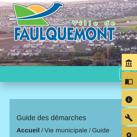
account_balance
menu
import_contacts
info
build
Guide des démarches
Accueil
Vie municipale
Guide
/
/
room