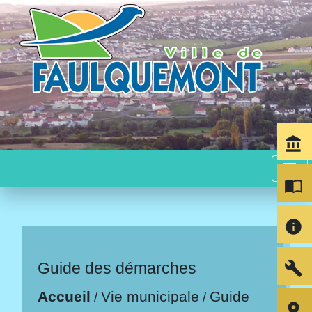
account_balance
menu
import_contacts
info
build
Guide des démarches
Accueil
Vie municipale
Guide
/
/
room