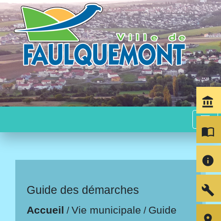
account_balance
menu
import_contacts
info
build
Guide des démarches
Accueil
Vie municipale
Guide
/
/
room