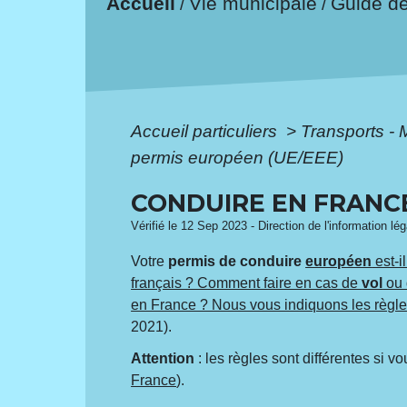
Accueil
Vie municipale
Guide d
/
/
Accueil particuliers
>
Transports - 
permis européen (UE/EEE)
CONDUIRE EN FRANCE
Vérifié le 12 Sep 2023 - Direction de l'information lé
Votre
permis de conduire
européen
est-i
français ? Comment faire en cas de
vol
ou
en France ? Nous vous indiquons les règl
2021).
Attention
: les règles sont différentes si
France
).