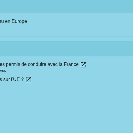
nu en Europe
open_in_new
des permis de conduire avec la France
ères
open_in_new
s sur l'UE ?