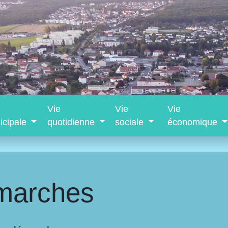
Vie
Vie
Vie
icipale
quotidienne
sociale
économique
marches