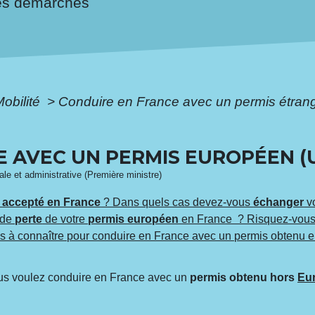
es démarches
Mobilité
>
Conduire en France avec un permis étran
 AVEC UN PERMIS EUROPÉEN (U
gale et administrative (Première ministre)
l
accepté en France
? Dans quels cas devez-vous
échanger
vo
 de
perte
de votre
permis européen
en France ? Risquez-vou
es à connaître pour conduire en France avec un permis obtenu 
 vous voulez conduire en France avec un
permis obtenu hors
Eu