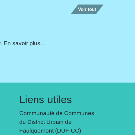
Voir tout
 En savoir plus...
Liens utiles
Communauté de Communes
du District Urbain de
Faulquemont (DUF-CC)