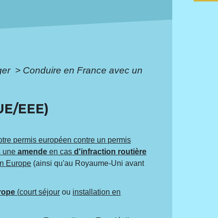
ger
>
Conduire en France avec un
E/EEE)
tre permis européen contre un permis
s une
amende
en cas
d'infraction routière
en
Europe
(ainsi qu'au Royaume-Uni avant
rope
(
court séjour
ou
installation en