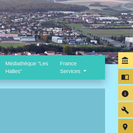
account_balance
Médiathèque "Les
France
Halles"
Services
import_contacts
info
build
room