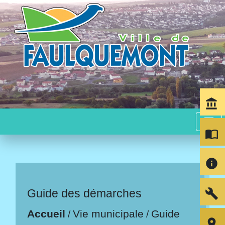
account_balance
menu
import_contacts
info
build
Guide des démarches
Accueil
Vie municipale
Guide
/
/
room