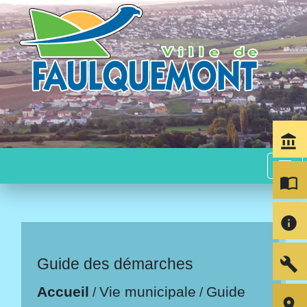
account_balance
menu
import_contacts
info
build
Guide des démarches
Accueil
Vie municipale
Guide
/
/
room