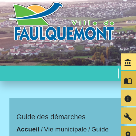
account_balance
menu
import_contacts
info
build
Guide des démarches
Accueil
Vie municipale
Guide
/
/
room