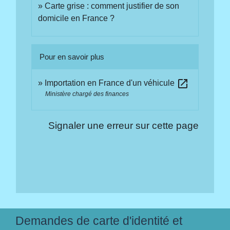
Carte grise : comment justifier de son
domicile en France ?
Pour en savoir plus
open_in_new
Importation en France d'un véhicule
Ministère chargé des finances
Signaler une erreur sur cette page
Demandes de carte d'identité et