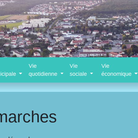
Vie
Vie
Vie
icipale
quotidienne
sociale
économique
marches