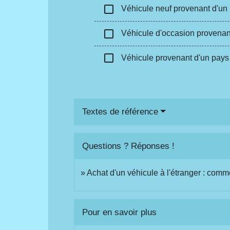
check_box_outline_blank
Véhicule neuf provenant d'un 
check_box_outline_blank
Véhicule d'occasion provenant
check_box_outline_blank
Véhicule provenant d'un pays
Textes de référence
Questions ? Réponses !
Achat d'un véhicule à l'étranger : comme
Pour en savoir plus