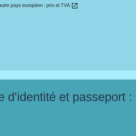
open_in_new
autre pays européen : prix et TVA
d'identité et passeport :