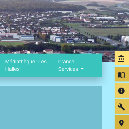
account_balance
Médiathèque "Les
France
Halles"
Services
import_contacts
info
build
room