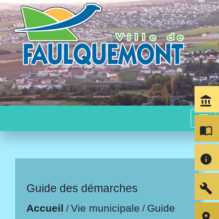
account_balance
menu
import_contacts
info
build
Guide des démarches
Accueil
Vie municipale
Guide
/
/
room