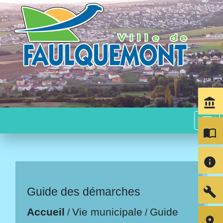
account_balance
menu
import_contacts
info
build
Guide des démarches
Accueil
Vie municipale
Guide
/
/
room