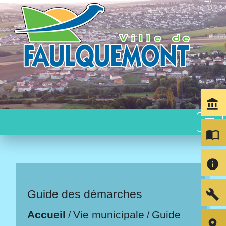
account_balance
menu
import_contacts
info
build
Guide des démarches
Accueil
Vie municipale
Guide
/
/
room