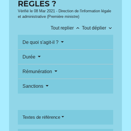
RÈGLES ?
Vérifié le 08 Mar 2021 - Direction de l'information légale
et administrative (Première ministre)
keyboard_arrow_up
keyboard_arrow_down
Tout replier
Tout déplier
De quoi s'agit-il ?
Durée
Rémunération
Sanctions
Textes de référence