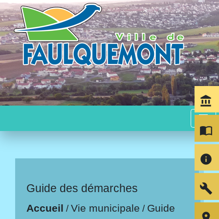
account_balance
menu
import_contacts
info
build
Guide des démarches
Accueil
Vie municipale
Guide
/
/
room