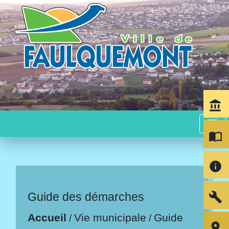
account_balance
menu
import_contacts
info
build
Guide des démarches
Accueil
Vie municipale
Guide
/
/
room