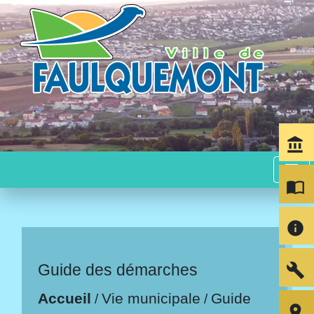
account_balance
menu
import_contacts
info
build
Guide des démarches
Accueil
Vie municipale
Guide
/
/
room