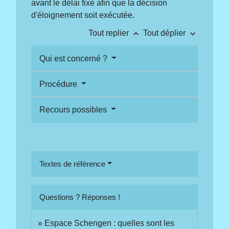
avant le délai fixé afin que la décision
d'éloignement soit exécutée.
keyboard_arrow_up
keyboard_arrow_down
Tout replier
Tout déplier
Qui est concerné ?
Procédure
Recours possibles
Textes de référence
Questions ? Réponses !
Espace Schengen : quelles sont les