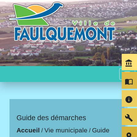
account_balance
menu
import_contacts
info
build
Guide des démarches
Accueil
Vie municipale
Guide
/
/
room