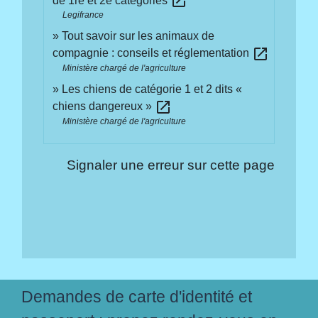
open_in_new
de 1re et 2e catégories
Legifrance
Tout savoir sur les animaux de
open_in_new
compagnie : conseils et réglementation
Ministère chargé de l'agriculture
Les chiens de catégorie 1 et 2 dits «
open_in_new
chiens dangereux »
Ministère chargé de l'agriculture
Signaler une erreur sur cette page
Demandes de carte d'identité et