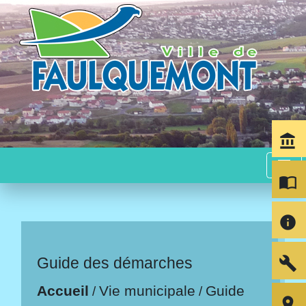
account_balance
menu
import_contacts
info
build
Guide des démarches
Accueil
Vie municipale
Guide
/
/
room