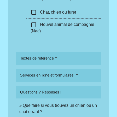
check_box_outline_blank
Chat, chien ou furet
check_box_outline_blank
Nouvel animal de compagnie
(Nac)
Textes de référence
Services en ligne et formulaires
Questions ? Réponses !
Que faire si vous trouvez un chien ou un
chat errant ?