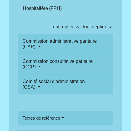
Hospitalière (FPH)
keyboard_arrow_up
keyboard_arrow_down
Tout replier
Tout déplier
Commission administrative paritaire
(CAP)
Commission consultative paritaire
(CCP)
Comité social d'administration
(CSA)
Textes de référence