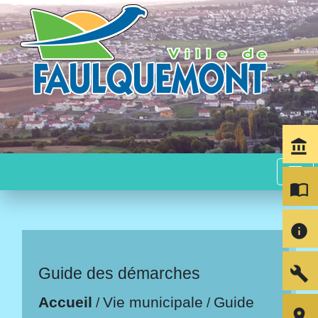
account_balance
menu
import_contacts
info
build
Guide des démarches
Accueil
Vie municipale
Guide
/
/
room