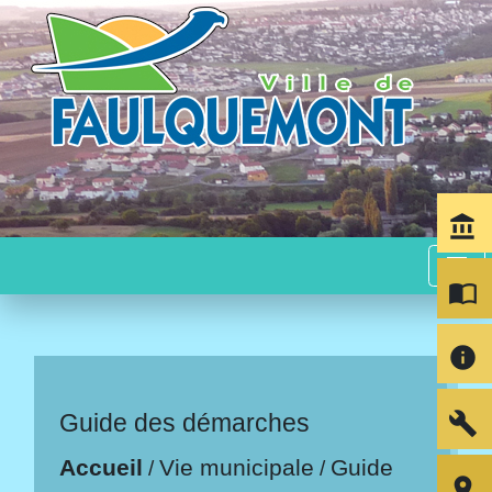
account_balance
menu
import_contacts
info
build
Guide des démarches
Accueil
Vie municipale
Guide
/
/
room