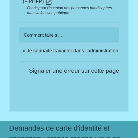
open_in_new
(FIPHFP)
Fonds pour l'insertion des personnes handicapées
dans la fonction publique
Comment faire si...
Je souhaite travailler dans l'administration
Signaler une erreur sur cette page
Demandes de carte d'identité et