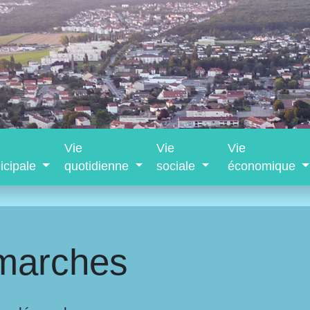
Vie
Vie
Vie
icipale
quotidienne
sociale
économique
marches