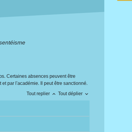
bsentéisme
emps. Certaines absences peuvent être
 et par l'académie. Il peut être sanctionné.
keyboard_arrow_up
keyboard_arrow_down
Tout replier
Tout déplier