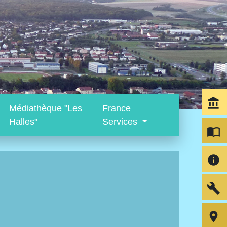
account_balance
Médiathèque "Les
France
Halles"
Services
import_contacts
info
build
room