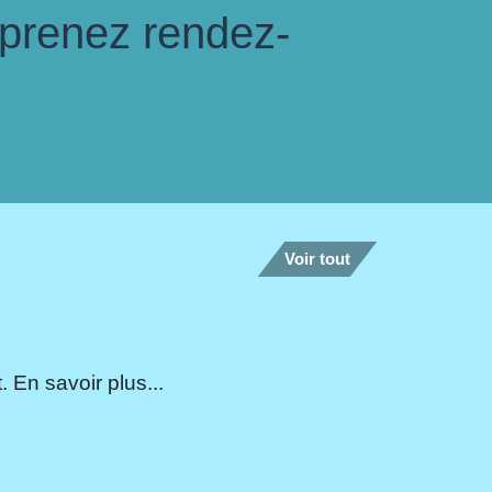
 prenez rendez-
Voir tout
 En savoir plus...