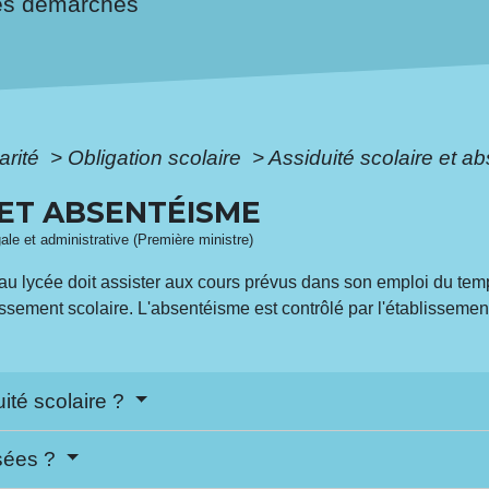
es démarches
arité
>
Obligation scolaire
>
Assiduité scolaire et a
 ET ABSENTÉISME
gale et administrative (Première ministre)
ou au lycée doit assister aux cours prévus dans son emploi du t
issement scolaire. L'absentéisme est contrôlé par l'établissement
uité scolaire ?
isées ?