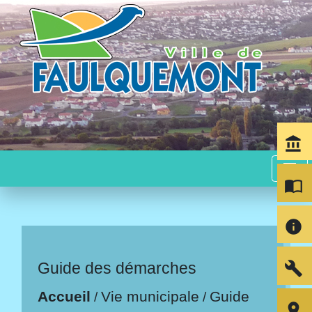
account_balance
menu
import_contacts
info
build
Guide des démarches
Accueil
Vie municipale
Guide
/
/
room