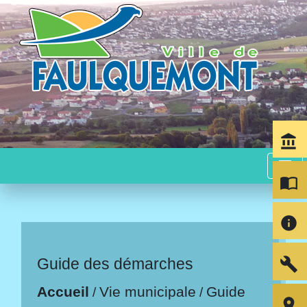
account_balance
menu
import_contacts
info
build
Guide des démarches
Accueil
Vie municipale
Guide
/
/
room