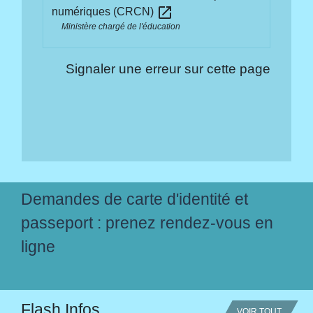
open_in_new
numériques (CRCN)
Ministère chargé de l'éducation
Signaler une erreur sur cette page
Demandes de carte d'identité et
passeport : prenez rendez-vous en
ligne
Flash Infos
VOIR TOUT