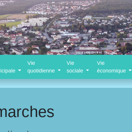
Vie
Vie
Vie
icipale
quotidienne
sociale
économique
marches