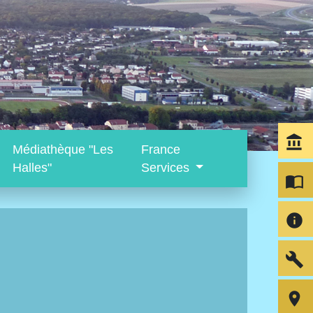
account_balance
Médiathèque "Les
France
Halles"
Services
import_contacts
info
build
room