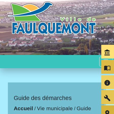
account_balance
menu
import_contacts
info
build
Guide des démarches
Accueil
Vie municipale
Guide
/
/
room