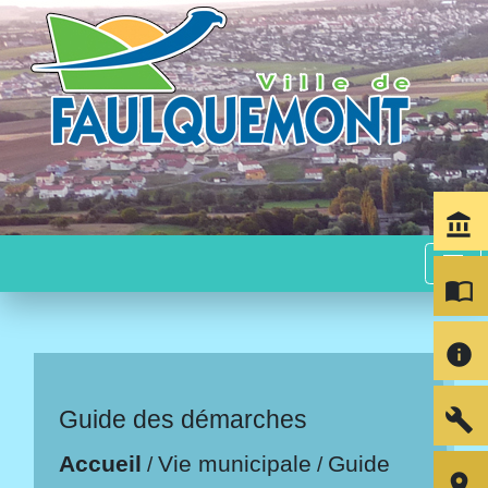
account_balance
menu
import_contacts
info
build
Guide des démarches
Accueil
Vie municipale
Guide
/
/
room