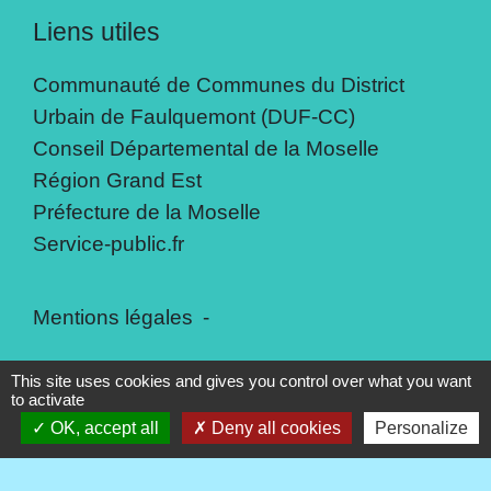
Liens utiles
Communauté de Communes du District
Urbain de Faulquemont (DUF-CC)
Conseil Départemental de la Moselle
Région Grand Est
Préfecture de la Moselle
Service-public.fr
Mentions légales
-
Politique de confidentialité
-
Accessibilité
-
This site uses cookies and gives you control over what you want
to activate
Plan du site
-
Gestion des cookies
OK, accept all
Deny all cookies
Personalize