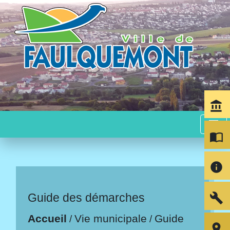
account_balance
menu
import_contacts
info
build
Guide des démarches
Accueil
Vie municipale
Guide
/
/
room