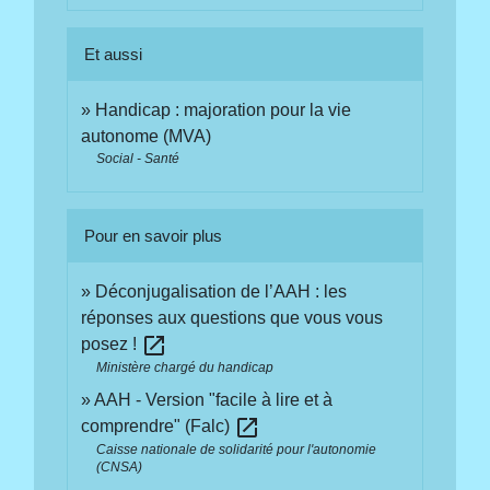
Et aussi
Handicap : majoration pour la vie
autonome (MVA)
Social - Santé
Pour en savoir plus
Déconjugalisation de l’AAH : les
réponses aux questions que vous vous
open_in_new
posez !
Ministère chargé du handicap
AAH - Version "facile à lire et à
open_in_new
comprendre" (Falc)
Caisse nationale de solidarité pour l'autonomie
(CNSA)