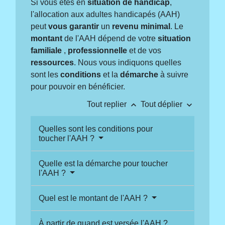
Si vous êtes en
situation de handicap
,
l'allocation aux adultes handicapés (AAH)
peut
vous garantir
un
revenu minimal
. Le
montant
de l'AAH dépend de votre
situation
familiale
,
professionnelle
et de vos
ressources
. Nous vous indiquons quelles
sont les
conditions
et la
démarche
à suivre
pour pouvoir en bénéficier.
keyboard_arrow_up
keyboard_arrow_down
Tout replier
Tout déplier
Quelles sont les conditions pour
toucher l'AAH ?
Quelle est la démarche pour toucher
l'AAH ?
Quel est le montant de l'AAH ?
À partir de quand est versée l'AAH ?