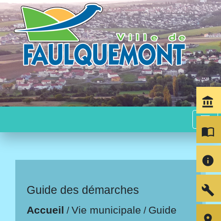
account_balance
menu
import_contacts
info
build
Guide des démarches
Accueil
Vie municipale
Guide
/
/
room