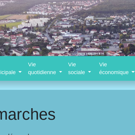
Vie
Vie
Vie
icipale
quotidienne
sociale
économique
marches