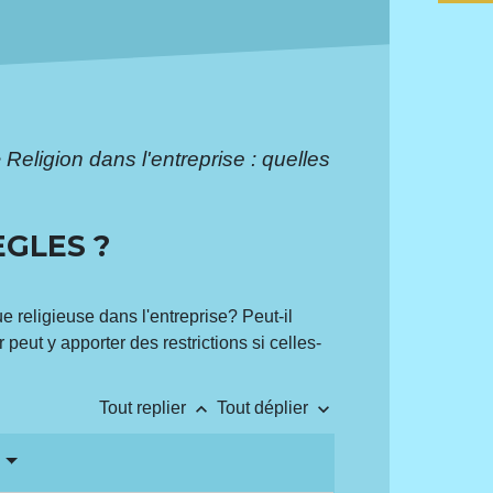
>
Religion dans l'entreprise : quelles
ÈGLES ?
ue religieuse dans l'entreprise? Peut-il
 peut y apporter des restrictions si celles-
keyboard_arrow_up
keyboard_arrow_down
Tout replier
Tout déplier
?