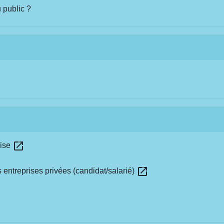
 public ?
open_in_new
rise
open_in_new
s entreprises privées (candidat/salarié)