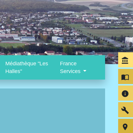
account_balance
Médiathèque "Les
France
Halles"
Services
import_contacts
info
build
room