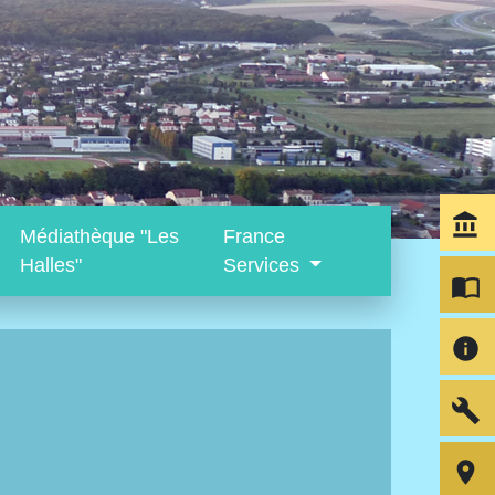
account_balance
Médiathèque "Les
France
Halles"
Services
import_contacts
info
build
room