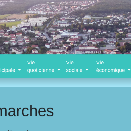
Vie
Vie
Vie
icipale
quotidienne
sociale
économique
marches