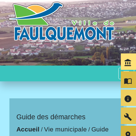
account_balance
menu
import_contacts
info
build
Guide des démarches
Accueil
Vie municipale
Guide
/
/
room