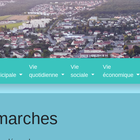
Vie
Vie
Vie
icipale
quotidienne
sociale
économique
marches