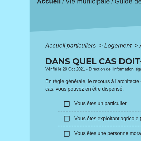
Accueil
Vie municipale
Guide d
/
/
Accueil particuliers
>
Logement
>
DANS QUEL CAS DOIT
Vérifié le 29 Oct 2021 - Direction de l'information lé
En règle générale, le recours à l'architecte
cas, vous pouvez en être dispensé.
check_box_outline_blank
Vous êtes un particulier
check_box_outline_blank
Vous êtes exploitant agricole
check_box_outline_blank
Vous êtes une personne mora