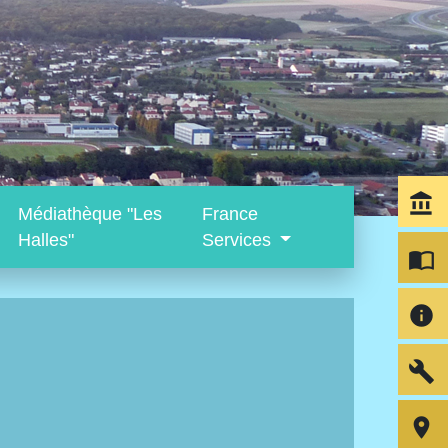
account_balance
Médiathèque "Les
France
Halles"
Services
import_contacts
info
build
room