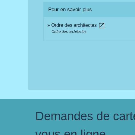
Pour en savoir plus
open_in_new
Ordre des architectes
Ordre des architectes
Demandes de carte 
vous en ligne