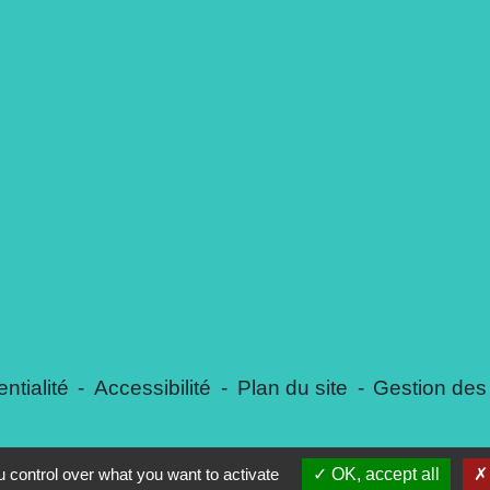
ntialité
-
Accessibilité
-
Plan du site
-
Gestion des
 control over what you want to activate
OK, accept all
Site créé en partenariat avec Réseau des Communes