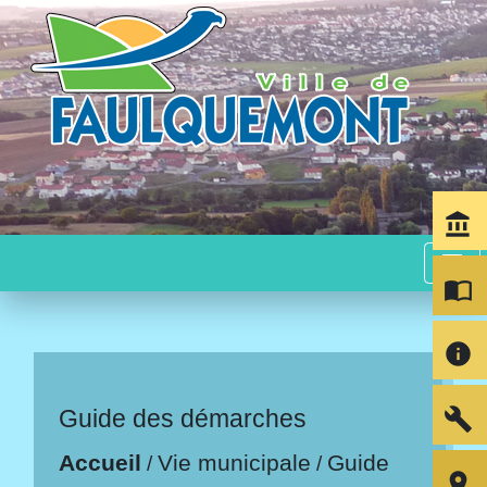
account_balance
menu
import_contacts
info
build
Guide des démarches
Accueil
Vie municipale
Guide
/
/
room