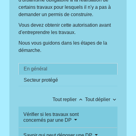
certains travaux pour lesquels il n'y a pas à
demander un permis de construire.
Vous devez obtenir cette autorisation avant
d'entreprendre les travaux.
Nous vous guidons dans les étapes de la
démarche.
En général
Secteur protégé
keyboard_arrow_up
keyboard_arrow_down
Tout replier
Tout déplier
Vérifier si les travaux sont
concernés par une DP
Savoir qui peut déposer une DP