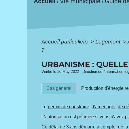
Accueil
Vie municipale
Guide d
/
/
Accueil particuliers
>
Logement
>
?
URBANISME : QUELLE
Vérifié le 30 May 2022 - Direction de l'information lé
Cas général
Production d'énergie re
Le
permis de construire
,
d'aménager
,
de dé
L'autorisation est périmée si vous n'avez 
Ce délai de 3 ans démarre à compter de l