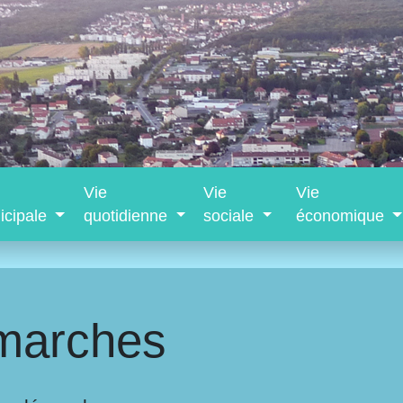
Vie
Vie
Vie
icipale
quotidienne
sociale
économique
marches