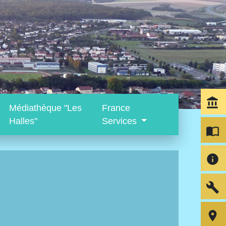
account_balance
Médiathèque "Les
France
Halles"
Services
import_contacts
info
build
room