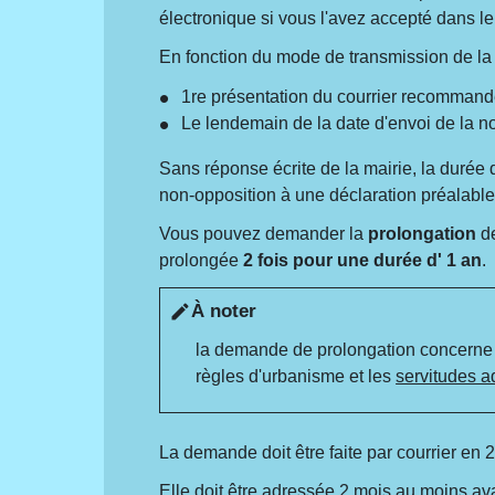
électronique si vous l'avez accepté dans l
En fonction du mode de transmission de la no
1
re
présentation du courrier recomman
Le lendemain de la date d'envoi de la no
Sans réponse écrite de la mairie, la durée d
non-opposition à une déclaration préalabl
Vous pouvez demander la
prolongation
de
prolongée
2 fois pour une durée d' 1 an
.
À noter
edit
la demande de prolongation concerne
règles d'urbanisme et les
servitudes a
La demande doit être faite par courrier en 
Elle doit être adressée 2 mois au moins avant