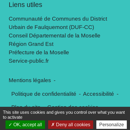
Liens utiles
Communauté de Communes du District
Urbain de Faulquemont (DUF-CC)
Conseil Départemental de la Moselle
Région Grand Est
Préfecture de la Moselle
Service-public.fr
Mentions légales
-
Politique de confidentialité
-
Accessibilité
-
Plan du site
-
Gestion des cookies
This site uses cookies and gives you control over what you want
to activate
OK, accept all
Deny all cookies
Personalize
Site créé en partenariat avec Réseau des Communes