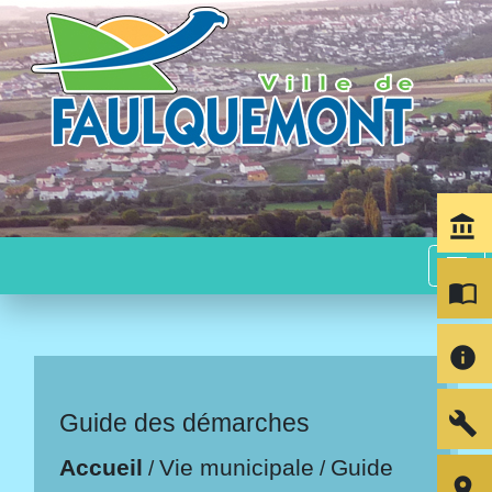
account_balance
menu
import_contacts
info
build
Guide des démarches
Accueil
Vie municipale
Guide
/
/
room